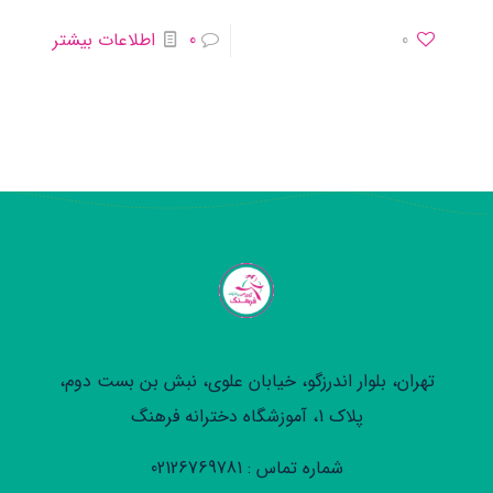
0
0
اطلاعات بیشتر
تهران، بلوار اندرزگو، خیابان علوی، نبش بن بست دوم،
پلاک 1، آموزشگاه دخترانه فرهنگ
شماره تماس : 02126769781