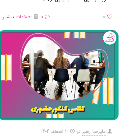
0
0
اطلاعات بیشتر
علیرضا رهبر
در
12 اسفند, 1404