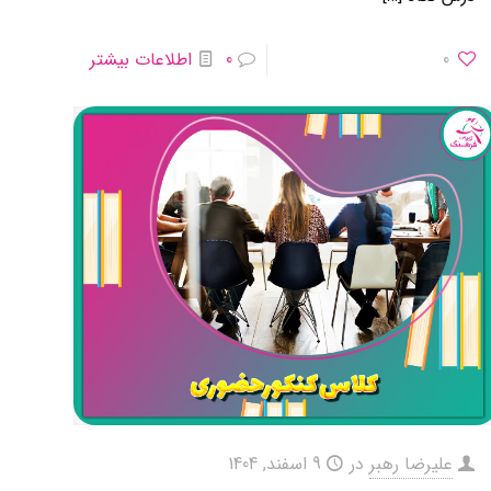
0
0
اطلاعات بیشتر
علیرضا رهبر
در
9 اسفند, 1404