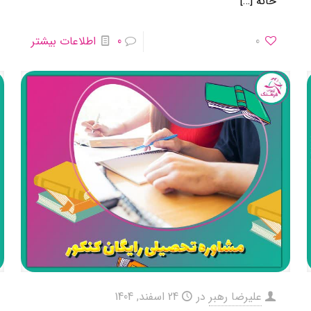
خانه
[…]
0
0
اطلاعات بیشتر
علیرضا رهبر
در
24 اسفند, 1404