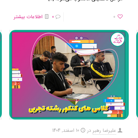
0
0
اطلاعات بیشتر
علیرضا رهبر
در
10 اسفند, 1404