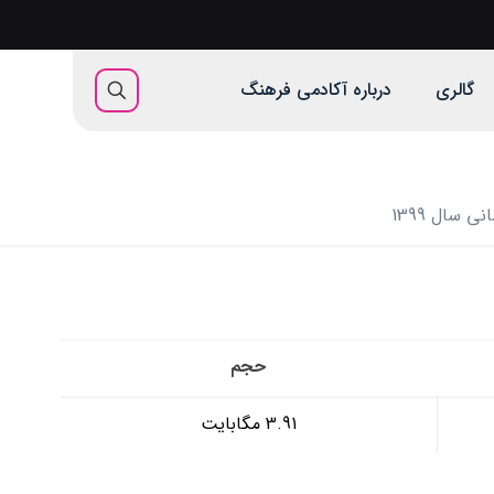
گالری
درباره آکادمی فرهنگ
 سال 1399
حجم
3.91 مگابایت