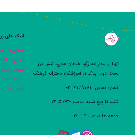
لینک های پرک
مشاوره تحص
اردوی مطالع
تهران، بلوار اندرزگو، خیابان علوی، نبش بن
مشاور کنکور
بست دوم، پلاک 1، آموزشگاه دخترانه فرهنگ
نظرات دانش 
شماره تماس : 02126769781
تماس با ما
شنبه تا پنج شنبه ساعت 7:30 تا 22
جمعه ها ساعت 9 تا 20