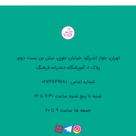
تهران، بلوار اندرزگو، خیابان علوی، نبش بن بست دوم،
پلاک 1، آموزشگاه دخترانه فرهنگ
شماره تماس : 02126769781
شنبه تا پنج شنبه ساعت 7:30 تا 22
جمعه ها ساعت 9 تا 20