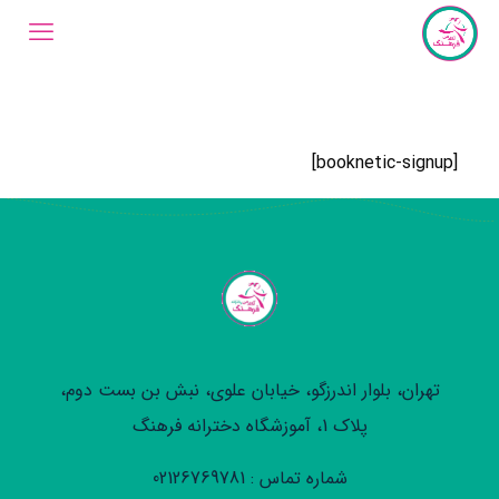
[booknetic-signup]
تهران، بلوار اندرزگو، خیابان علوی، نبش بن بست دوم،
پلاک 1، آموزشگاه دخترانه فرهنگ
شماره تماس : 02126769781