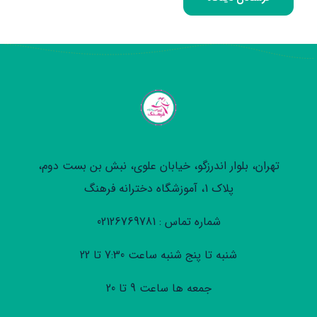
تهران، بلوار اندرزگو، خیابان علوی، نبش بن بست دوم،
پلاک 1، آموزشگاه دخترانه فرهنگ
شماره تماس : 02126769781
شنبه تا پنج شنبه ساعت 7:30 تا 22
جمعه ها ساعت 9 تا 20