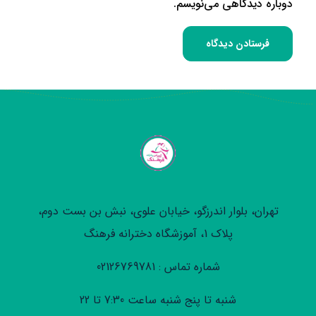
دوباره دیدگاهی می‌نویسم.
تهران، بلوار اندرزگو، خیابان علوی، نبش بن بست دوم،
پلاک 1، آموزشگاه دخترانه فرهنگ
شماره تماس : 02126769781
شنبه تا پنج شنبه ساعت 7:30 تا 22